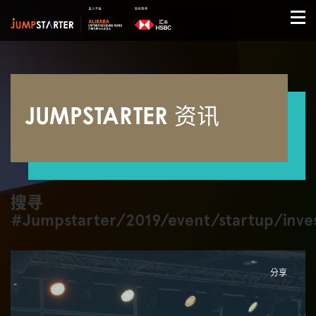
JUMPSTARTER 资讯
搜寻
#Jumpstarter/2019/event/startup/inve
分享