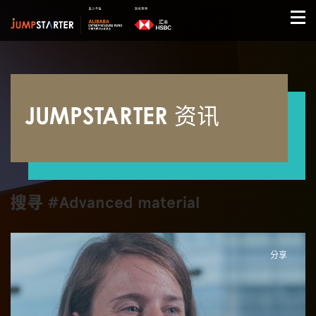
JUMPSTARTER 资讯
搜寻 #Advanced material
分享