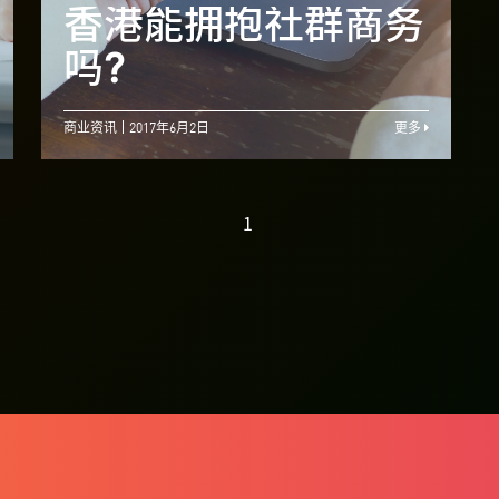
长更容易搜寻合适学
香港能拥抱社群商务
校
吗?
商业资讯
2017年6月2日
更多
1