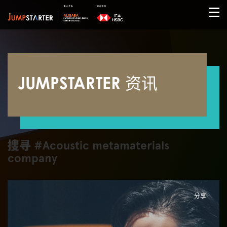
JUMPSTARTER 资讯
搜寻 #Acoustic metamaterials
company
分享