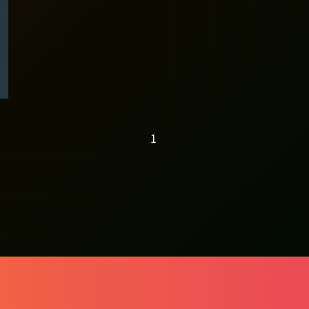
创业议题 | 创业101:
投售简报
1