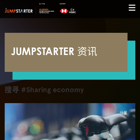
JUMPSTARTER 资讯
搜寻 #Sharing economy
分享