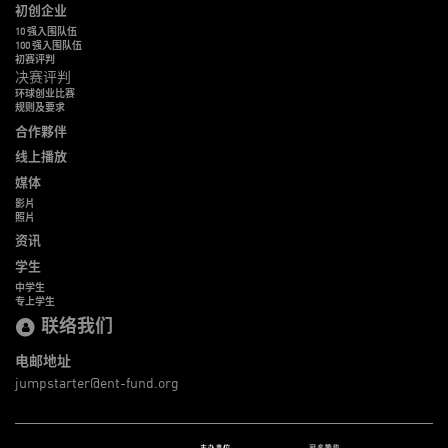
初创企业
10 强入围队伍
100 强入围队伍
初赛评判
决赛评判
环球创业比赛
规则及要求
合作夥伴
线上播放
媒体
影片
照片
资讯
学生
中学生
专上学生
联络我们
电邮地址
jumpstarter@ent-fund.org