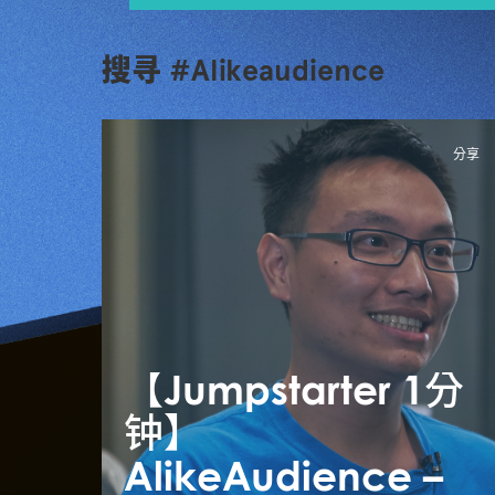
搜寻 #Alikeaudience
分享
【Jumpstarter 1分
钟】
AlikeAudience –