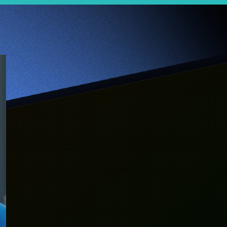
【Jumpstarter 1分
钟】
AlikeAudience –