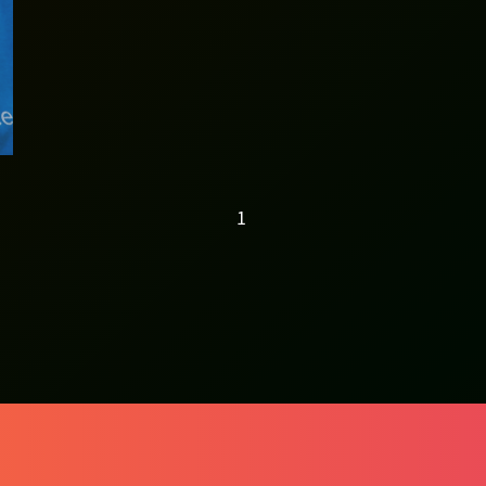
屡败屡试 初创融资
靠毅力
1