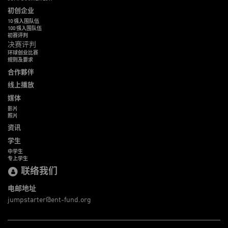
初创企业
10 强入围队伍
100 强入围队伍
初赛评判
决赛评判
环球创业比赛
规则及要求
合作夥伴
线上播放
媒体
影片
照片
资讯
学生
中学生
专上学生
联络我们
电邮地址
jumpstarter@ent-fund.org