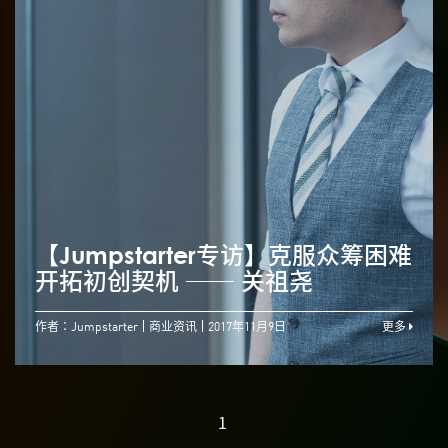
【Jumpstarter专访】克服众筹困难
开拓初创契机 ── 关祖尧
作者：Jumpstarter
商业资讯
2017年11月9日
更多
1