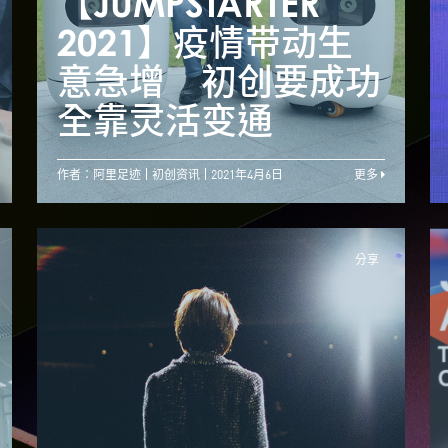
【JUMPSTARTER
【JUMPSTARTER
【
2021】寻找蓝海市
2021】疫情带动生
场 比赛助初创连结
意急增 初创要成功
潜在投资者
全靠灵活变通
作者：阿里足迹
初创资讯
2021年4月6日
更多
分享