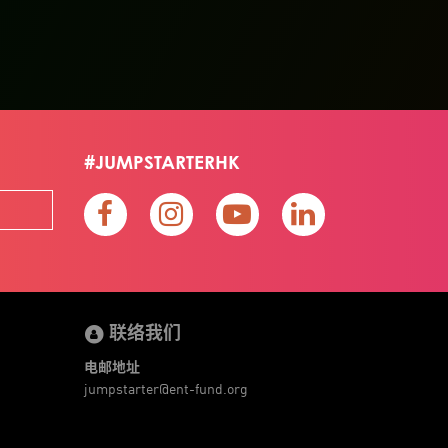
#JUMPSTARTERHK
联络我们
电邮地址
jumpstarter@ent-fund.org