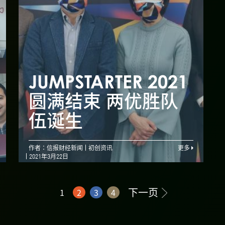
创业比赛｜港企研送
JUMPSTARTER 2021
J
货机械人 赢阿里创
圆满结束 两优胜队
业比赛
伍诞生
作者：信报财经新闻
初创资讯
更多
2021年3月22日
下一页
1
2
3
4