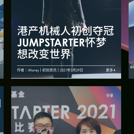
港产机械人初创夺冠
香港国际化优势 助
JUMPSTARTER怀梦
J
初创开拓融资渠道
想改变世界
作者：iMoney
初创资讯
2021年3月29日
更多
分享