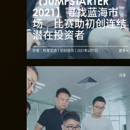
【JUMPSTARTER
2021】寻找蓝海市
场 比赛助初创连结
潜在投资者
作者：阿里足迹
初创资讯
2021年4月7日
更多
分享