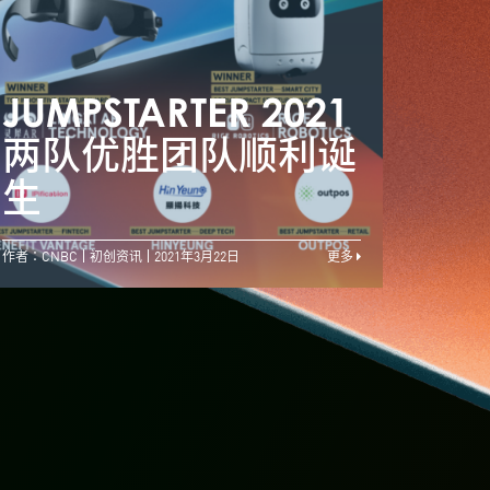
港产机械人初创夺冠
JUMPSTARTER 2021
JUM
UMPSTARTER怀梦
两队优胜团队顺利诞
两队
想改变世界
生
生
作者：CNBC
初创资讯
2021年3月22日
更多