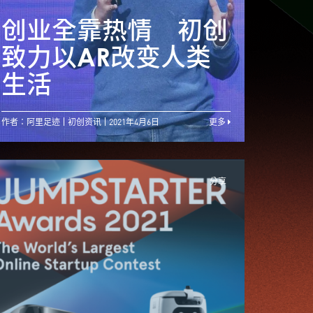
JUMPSTARTER
2021】疫情带动生
创业全靠热情 初创
创业
意急增 初创要成功
致力以AR改变人类
致力
全靠灵活变通
生活
生活
作者：阿里足迹
初创资讯
2021年4月6日
更多
分享