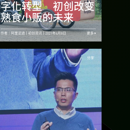
环球创业比赛正式启
字化转型 初创改变
字化
动
熟食小贩的未来
熟食
作者：阿里足迹
初创资讯
2021年4月8日
更多
分享