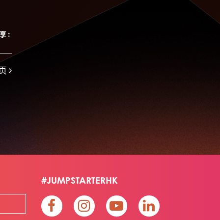
Jumpstarter 2022
Jumpstarter/2019
Jumpstarter/2019/event/startup/investor/corporate
享 :
Jumpstarter2017
Jumpstartyourdreams
Lattice
Living
Lt Lam
Mad Gaze
Nanomaterial
Norma
页
Novus Life Sciences Limited
Openvr.shop
Patent
Pitch
Pitch Deck
Pitching
Racefit
Retail
Robo Wunderkind
Robot
Robotics
Savio Kwan
Science
Semi Pitch
Sensor
Sensor&advanced Material
Sensors
Sharing Economy
Sherry Tsai
Sit & Shower
Skiills
Skills
Smart City
Social Commerce
Soft Wearable Robotics Limited
Start Up
#JUMPSTARTERHK
Startup
Story
Student
Sustainability
Technology
Teddy Chan
Themills
Tips
Travel
Viewider
Vr
Wearables
专家观点