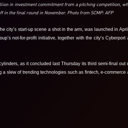
llion in investment commitment from a pitching competition, w
 off in the final round in November. Photo from SCMP: AFP
he city’s start-up scene a shot in the arm, was launched in Apri
s not-for-profit initiative, together with the city’s Cyberport
cylinders, as it concluded last Thursday its third semi-final out 
ing a slew of trending technologies such as
fintech
, e-commerce 