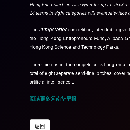
Hong Kong start-ups are vying for up to US$3 mi
24 teams in eight categories will eventually face
Jumpstarter
The
competition, intended to give t
the Hong Kong Entrepreneurs Fund, Alibaba Group’
Hong Kong Science and Technology Parks.
Three months in, the competition is firing on all 
total of eight separate semi-final pitches, cover
artificial intelligence...
阅读更多＠南华早报
返回