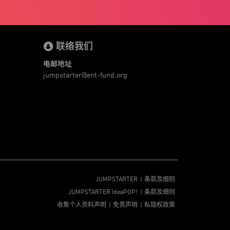
健康老齡化
傳感器
先進物料
全港最大規模創業比賽
創業盛典
嚴震銘
夢想本應翺翔
张柏鸿
智慧城市
朱嘉盈
联络我们
林亮
楊聖武
機械人技術
电子商务
盛智文
總決賽
线上视频
蔡晓慧
車品覺
關明生
电邮地址
關祖堯
陈龙生
陳子翔
陳智思
電子商務
jumpstarter@ent-fund.org
魏華星
麦天枢
JUMPSTARTER
条款及细则
JUMPSTARTER IdeaPOP!
条款及细则
收集个人资料声明
免责声明
私隐权政策