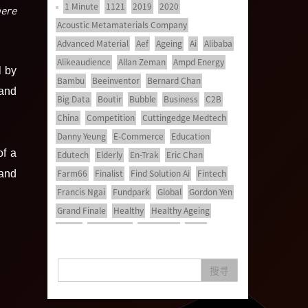
1 Minute
1121
2019
2020
here
Acoustic Metamaterials Company
Advanced Material
Aef
Ageing
Ai
Alibaba
Alikeaudience
Allan Zeman
Ampd Energy
l by
Bambu
Beeinventor
Bernard Chan
 and
Big Data
Boutir
Bubble
Business
C2B
China
Competition
Cuttingedge Medtech
Danny Yeung
E-Commerce
Education
of a
Edutech
Elderly
En-Trak
Eric Chan
Farm66
Finalist
Find Solution Ai
Fintech
and
Francis Ngai
Fundpark
Global
Gordon Yen
Grand Finale
Healthy
Healthy Ageing
Hkcec
Hong Kong
Hongkong
Hsbc
Human Washer
Ideapop!
Inovo Robotics (Hk) Limited
Interview
Iot
搜寻
Ipharma Limited
Joe Kwan
Jumpstarter
Jumpstarter 2020
Jumpstarter 2021