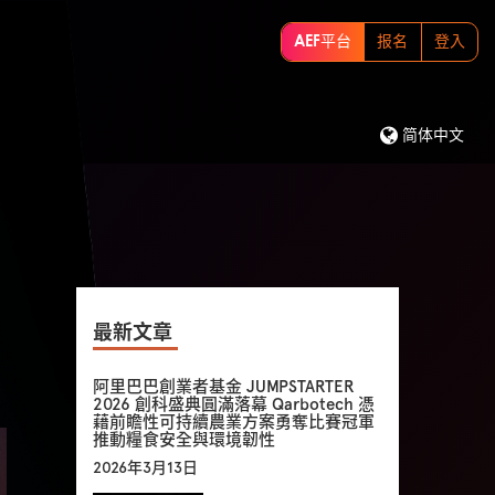
AEF平台
报名
登入
简体中文
最新文章
阿里巴巴創業者基金 JUMPSTARTER
2026 創科盛典圓滿落幕 Qarbotech 憑
藉前瞻性可持續農業方案勇奪比賽冠軍
推動糧食安全與環境韌性
2026年3月13日