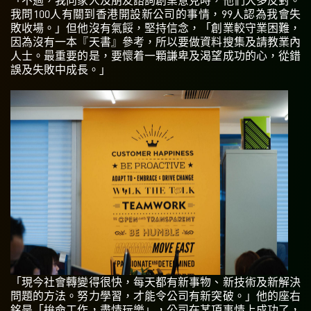
我問100人有關到香港開設新公司的事情，99人認為我會失
敗收場。」但他沒有氣餒，堅持信念，「創業較守業困難，
因為沒有一本『天書』參考，所以要做資料搜集及請教業內
人士。最重要的是，要懷着一顆謙卑及渴望成功的心，從錯
誤及失敗中成長。」
「現今社會轉變得很快，每天都有新事物、新技術及新解決
問題的方法。努力學習，才能令公司有新突破。」他的座右
銘是「拚命工作，盡情玩樂」，公司在某項事情上成功了，