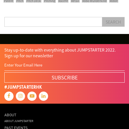
Patent
Pitch
Pitch Deck
Pitching
Racefit
Retail
Robo Wunderkind
Robot
Robotics
Savio Kwan
Science
Semi Pitch
Sensor
Sensor&advanced Material
Sensors
Sharing Economy
Sherry Tsai
Sit & Shower
Skiills
Skills
Smart City
SEARCH
Social Commerce
Soft Wearable Robotics Limited
Start Up
Startup
Story
Student
Sustainability
Tech
Technology
Teddy Chan
Themills
Tin Shu Mak
Tips
Travel
Viewider
Vr
Wearables
Webinar
健康老齡化
傳感器
先進物料
全港最大規模創業比賽
創業盛典
嚴震銘
夢想本應翺翔
智慧城市
林亮
楊聖武
機械人技術
Stay up-to-date with everything about JUMPSTARTER 2022.
盛智文
總決賽
蔡曉慧
車品覺
關明生
關祖堯
陳子翔
陳智思
Sign up for our newsletter
陳龍生
電子商務
魏華星
SUBSCRIBE
#JUMPSTARTERHK
ABOUT
ABOUT JUMPSTARTER
PAST EVENTS