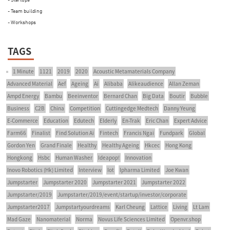
- Team building
- Workshops
TAGS
1 Minute
1121
2019
2020
Acoustic Metamaterials Company
Advanced Material
Aef
Ageing
Ai
Alibaba
Alikeaudience
Allan Zeman
Ampd Energy
Bambu
Beeinventor
Bernard Chan
Big Data
Boutir
Bubble
Business
C2B
China
Competition
Cuttingedge Medtech
Danny Yeung
E-Commerce
Education
Edutech
Elderly
En-Trak
Eric Chan
Expert Advice
Farm66
Finalist
Find Solution Ai
Fintech
Francis Ngai
Fundpark
Global
Gordon Yen
Grand Finale
Healthy
Healthy Ageing
Hkcec
Hong Kong
Hongkong
Hsbc
Human Washer
Ideapop!
Innovation
Inovo Robotics (Hk) Limited
Interview
Iot
Ipharma Limited
Joe Kwan
Jumpstarter
Jumpstarter 2020
Jumpstarter 2021
Jumpstarter 2022
Jumpstarter/2019
Jumpstarter/2019/event/startup/investor/corporate
Jumpstarter2017
Jumpstartyourdreams
Karl Cheung
Lattice
Living
Lt Lam
Mad Gaze
Nanomaterial
Norma
Novus Life Sciences Limited
Openvr.shop