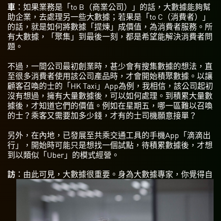
車
：如果業務是「to B（商業公司）」的話，大數據能夠幫
助企業，去處理另一些大數據；若果是「to C（消費者）」
的話，就是如何將數據「提煉」成價值，為消費者服務。所
有大數據，「聚集」到最後一刻，都是希望能解決消費者問
題。
不過，一間公司最初創業時，甚少會有搜集數據的想法，直
至很多消費者使用該公司產品時，才會開始積聚數據。以讓
顧客召喚的士的「HK Taxi」App為例，我相信，該公司起初
沒有想過，擁有大量數據後，可以如何處理。到積累大量數
據後，才知道它們的價值。例如在星期五，哪一區難以召喚
的士？乘客又需要加多少錢，才有的士司機願意接單？
另外，在內地，已發展至共乘交通工具的手機App「滴滴出
行」，開始時可能只是想找一個試點，待積累數據後，才想
到以類似「Uber」的模式經營。
訪
：由此可見，大數據很重要。身為大數據專家，你覺得自