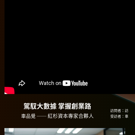
駕馭大數據 掌握創業路
訪問者：訪
車品覺 ──
紅杉資本專家合夥人
受訪者：車