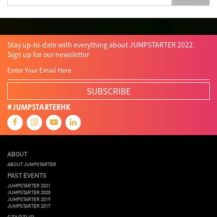
Student
Sustainability
Tech
Technology
Teddy Chan
Themills
Tin Shu Mak
Tips
Travel
Viewider
Vr
Wearables
Webinar
健康老齡化
傳感器
先進物料
全港最大規模創業比賽
創業盛典
嚴震銘
夢想本應翺翔
智慧城市
林亮
楊聖武
機械人技術
Stay up-to-date with everything about JUMPSTARTER 2022.
盛智文
總決賽
蔡曉慧
車品覺
關明生
關祖堯
陳子翔
陳智思
Sign up for our newsletter
陳龍生
電子商務
魏華星
SUBSCRIBE
#JUMPSTARTERHK
ABOUT
ABOUT JUMPSTARTER
PAST EVENTS
JUMPSTARTER 2021
JUMPSTARTER 2020
JUMPSTARTER 2019
JUMPSTARTER 2017