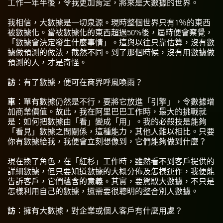
工作一年半後，令我更加肯定，將來是大數據的世界。
我相信，大數據是一切泉源。現時整個世界只有1％的東西
被數據化。當被數據化的東西超過50%後，屆時便會察覺，
「數據會決定發生什麼事情」。這與以往只靠估算，沒有數
據做預測的做法，截然不同。到了那個時候，沒有用數據做
預測的人，才是奇怪。
訪
：有了數據，便可在商界呼風喚雨？
車
：單有數據仍然是不行，要將它放進「引擎」，令數據增
加商業價值。故此，我在阿里巴巴工作時，最大的挑戰就
是：如何把數據由「看」變成「用」。我的必殺技是能夠
「看見」數據之間關係，這種能力，其他人難以相比。只要
你有數據給我，我便會立刻想像到，它們能夠做到什麼？
現在換了角色，在「紅杉」工作時，雖然看不到客戶提供的
詳細數據，但只要知道數據的大概分佈及怎樣運作，我便能
告訴客戶，它們蘊含的意義。其實，要駕馭大數據，不只是
怎樣利用自己的數據，還需要很聰明的整合別人數據。
訪
：擁有大數據，對企業或個人客戶有什麼用處？