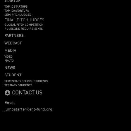
STARTUP
TOP 10 STARTUPS
TOP 100 STARTUPS
SEMI PITCH JUDGES
FINAL PITCH JUDGES
GLOBAL PITCH COMPETITION
RULES AND REQUIREMENTS
PARTNERS
WEBCAST
MEDIA
VIDEO
PHOTO
NEWS
STUDENT
SECONDARY SCHOOL STUDENTS
TERTIARY STUDENTS
CONTACT US
Email
jumpstarter@ent-fund.org