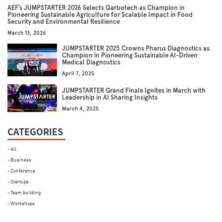
AEF’s JUMPSTARTER 2026 Selects Qarbotech as Champion in
Pioneering Sustainable Agriculture for Scalable Impact in Food
Security and Environmental Resilience
March 13, 2026
JUMPSTARTER 2025 Crowns Pharus Diagnostics as
Champion in Pioneering Sustainable AI-Driven
Medical Diagnostics
April 7, 2025
JUMPSTARTER Grand Finale Ignites in March with
Leadership in AI Sharing Insights
March 4, 2025
CATEGORIES
- All
- Business
- Conference
- Startups
- Team building
- Workshops