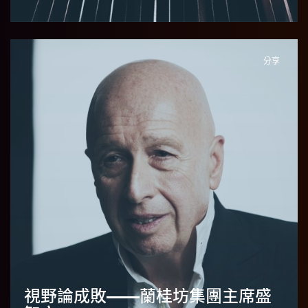
分享
視野論成敗——蘭桂坊集團主席盛