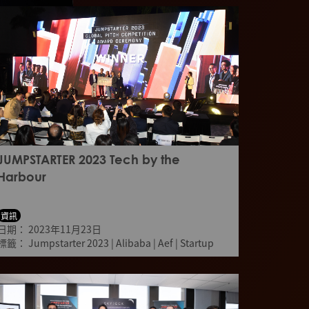
JUMPSTARTER 2023 Tech by the
Harbour
資訊
日期：
2023年11月23日
標籤：
Jumpstarter 2023
|
Alibaba
|
Aef
|
Startup