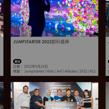
JUMPSTARTER 2022創科盛典
資訊
日期：
2022年5月19日
標籤：
Jumpstarter
|
Shenzhen
|
|
Hsbc
Guangzhou
|
Aef
|
Alibaba
|
Hongkong
|
2022
|
|
Singapore
K11
|
V