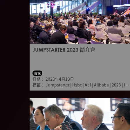
JUMPSTARTER 2023 簡介會
資訊
日期：
2023年4月13日
標籤：
Jumpstarter
|
Hsbc
|
Aef
|
Alibaba
|
2023
|
Information session