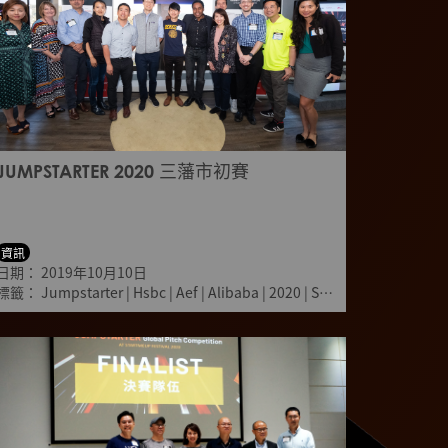
JUMPSTARTER 2020 三藩市初賽
資訊
日期：
2019年10月10日
ietnam
標籤：
Jumpstarter
|
Zhuhai
|
Hsbc
|
Aef
|
Alibaba
|
2020
|
Sanfrancisco