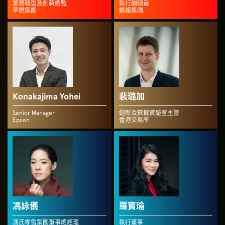
業務轉型及創新總監
執行副總裁
華懋集團
螞蟻集團
Konakajima Yohei
裴璐加
Senior Manager
創新及數據實驗室主管
Epson
香港交易所
馮詠儀
羅寶瑜
馮氏零售集團董事總經理
執行董事