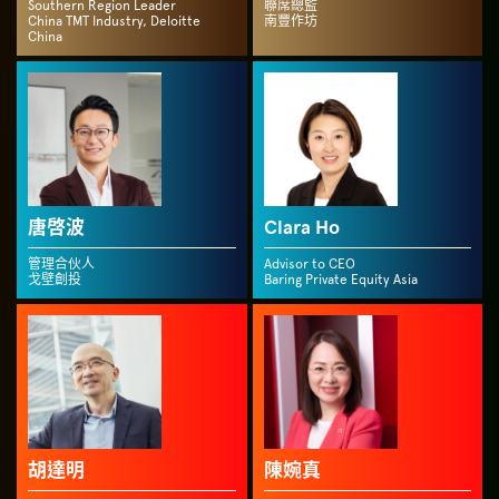
Southern Region Leader
聯席總監
China TMT Industry, Deloitte
南豐作坊
China
唐啓波
Clara Ho
管理合伙人
Advisor to CEO
戈壁創投
Baring Private Equity Asia
胡達明
陳婉真