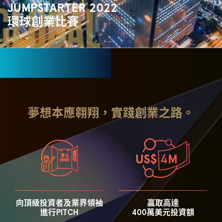
JUMPSTARTER 2022
環球創業比賽
夢想本應翱翔，實踐創業之路。
向頂級投資者及業界領袖
贏取高達
進行PITCH
400萬美元投資額