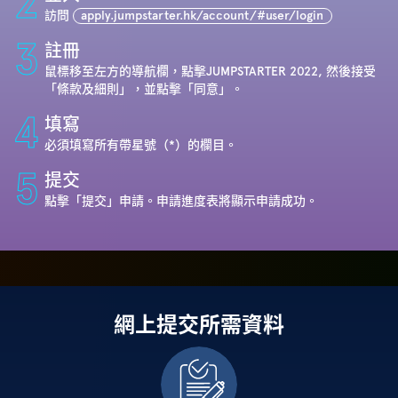
2
訪問
apply.jumpstarter.hk/account/#user/login
3
註冊
鼠標移至左方的導航欄，點擊JUMPSTARTER 2022, 然後接受
「條款及細則」，並點擊「同意」。
4
填寫
必須填寫所有帶星號（*）的欄目。
5
提交
點擊「提交」申請。申請進度表將顯示申請成功。
網上提交所需資料