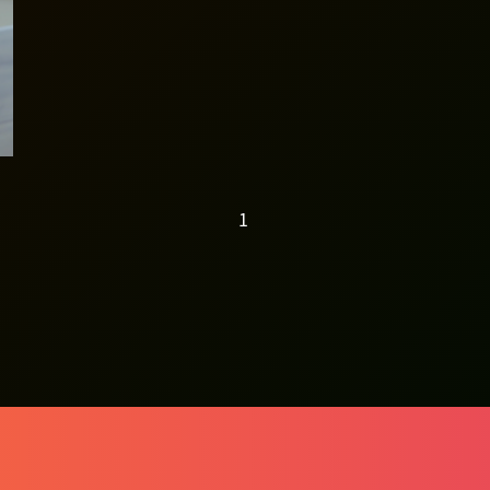
訪】「煮意」創未來
── 朱嘉盈
1