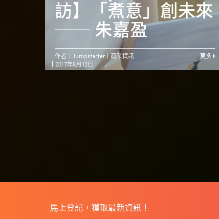
訪】「煮意」創未來
── 朱嘉盈
作者：Jumpstarter
商業資訊
更多
2017年8月12日
馬上登記，獲取最新資訊！