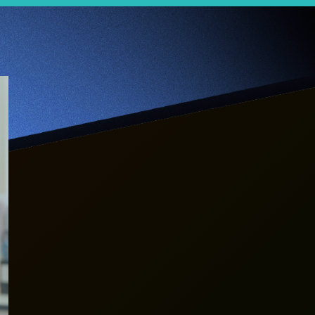
【Jumpstarter專