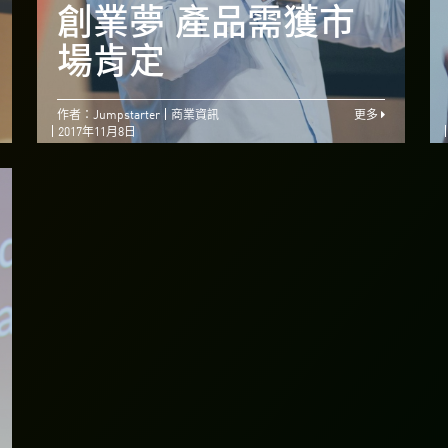
技術難題 栽種創業
創業夢 產品需獲市
精神
場肯定
作者：Jumpstarter
商業資訊
更多
2017年11月8日