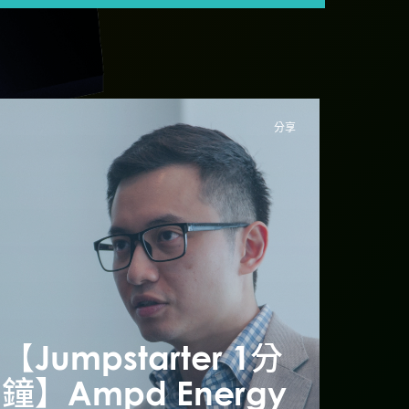
分享
Jumpstarter 1分
【Jumpstarter 1分
【Ju
】En-trak – 開拓
鐘】Ampd Energy
鐘】A