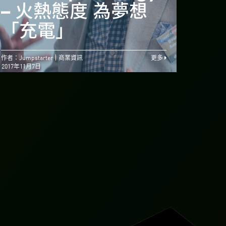
創業夢 產品需獲市
– 火熱態度 為夢想
– 
場肯定
「充電」
「充
作者：Jumpstarter
商業資訊
更多
2017年11月7日