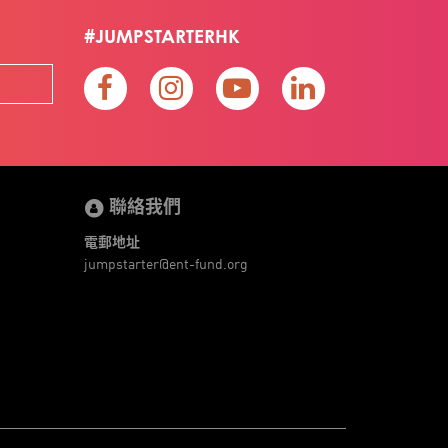
#JUMPSTARTERHK
聯絡我們
電郵地址
jumpstarter@ent-fund.org