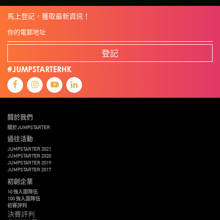
夢想本應翺翔
專家觀點
張柏鴻
智慧城市
朱嘉盈
林亮
楊聖武
機械人技術
盛智文
馬上登記，獲取最新資訊！
線上視頻
總決賽
蔡曉慧
車品覺
關明生
關祖堯
陳子翔
陳智思
陳龍生
電子商務
魏華星
麥天樞
登記
#JUMPSTARTERHK
關於我們
關於JUMPSTARTER
過往活動
JUMPSTARTER 2021
JUMPSTARTER 2020
JUMPSTARTER 2019
JUMPSTARTER 2017
初創企業
10 強入圍隊伍
100 強入圍隊伍
初賽評判
決賽評判