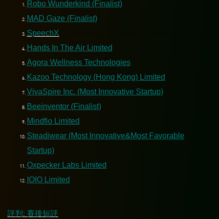
Robo Wunderkind (Finalist)
MAD Gaze (Finalist)
SpeechX
Hands In The Air Limited
Agora Wellness Technologies
Kazoo Technology (Hong Kong) Limited
VivaSpire Inc. (Most Innovative Startup)
Beeinventor (Finalist)
Mindfio Limited
Steadiwear (Most Innovative&Most Favorable
Startup)
Oxpecker Labs Limited
IOIO Limited
評判: 賽後短評