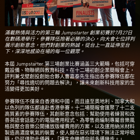
滿載熱情與活力的第三輪 Jumpstarter 創業初賽於7月27日
在數碼港舉行，參賽隊伍抱著必勝的決心，向大會七位評判
展示創新意念，他們對創業的熱誠，從台上一直延伸至台
下，深深地感染在場的每一位觀眾。
本屆 Jumpstarter 第三場創業比賽涵盖三大範疇，包括可穿
戴設備、物聯網與教育科技。在十二場初創企業簡報會上，
評判兼戈壁創投創始合夥人曹嘉泰先生指出各參賽隊伍都在
努力「尋找適切的問題去解決」，讓未來創新科技用家的生
活變得更加美好。
參賽隊伍不僅來自香港和中國，而且遠至奧地利、加拿大和
以色列的隊伍都遠赴香港參賽。十二場簡報會匯聚了十二支
高質素的參賽隊伍，其創新意念包括：幫助使用者練習和改
善英語會話能力的電腦應用程式、為零售商編制專屬音樂風
格與整合音樂公開播放版權費用的方案，以及運用納米材料
製造高濃度氧氣的裝置，使人類在惡劣環境下無法正常呼吸
時，仍可借助此儀器，「讓生命繼續向前多邁幾步。」