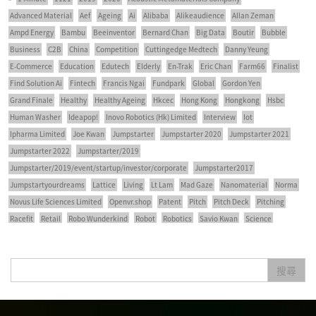
Advanced Material
Aef
Ageing
Ai
Alibaba
Alikeaudience
Allan Zeman
Ampd Energy
Bambu
Beeinventor
Bernard Chan
Big Data
Boutir
Bubble
Business
C2B
China
Competition
Cuttingedge Medtech
Danny Yeung
E-Commerce
Education
Edutech
Elderly
En-Trak
Eric Chan
Farm66
Finalist
Find Solution Ai
Fintech
Francis Ngai
Fundpark
Global
Gordon Yen
Grand Finale
Healthy
Healthy Ageing
Hkcec
Hong Kong
Hongkong
Hsbc
Human Washer
Ideapop!
Inovo Robotics (Hk) Limited
Interview
Iot
Ipharma Limited
Joe Kwan
Jumpstarter
Jumpstarter 2020
Jumpstarter 2021
Jumpstarter 2022
Jumpstarter/2019
Jumpstarter/2019/event/startup/investor/corporate
Jumpstarter2017
Jumpstartyourdreams
Lattice
Living
Lt Lam
Mad Gaze
Nanomaterial
Norma
Novus Life Sciences Limited
Openvr.shop
Patent
Pitch
Pitch Deck
Pitching
Racefit
Retail
Robo Wunderkind
Robot
Robotics
Savio Kwan
Science
Semi Pitch
Sensor
Sensor&advanced Material
Sensors
Sharing Economy
Sherry Tsai
Sit & Shower
Skiills
Skills
Smart City
Social Commerce
搜尋
Soft Wearable Robotics Limited
Start Up
Startup
Story
Student
Sustainability
Technology
Teddy Chan
Themills
Tips
Travel
Viewider
Vr
Wearables
健康老齡化
傳感器
先進物料
全港最大規模創業比賽
創業盛典
嚴震銘