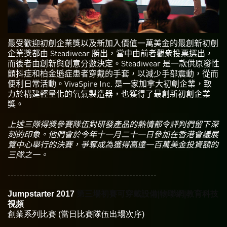
最受歡迎初創企業獎以及新加入價值一萬美金的最創新初創
企業獎都由 Steadiwear 勝出，當中由前者觀衆投票選出，
而後者由創新與創意分數決定。Steadiwear 是一款供原發性
顫抖症和柏金遜症患者穿戴的手套，以減少手部震動，從而
便利日常活動。VivaSpire Inc. 是一家加拿大初創企業，致
力於構建輕量化的氧氣製造器，也獲得了最創新初創企業
獎。
上述三隊得獎參賽隊伍對研發產品的熱情都令評判們留下深
刻的印象。他們會於今年十一月二十一日參加在香港會議展
覽中心舉行的決賽，爭奪成為獲得高達一百萬美金投資額的
三隊之一。
-------------------------------------------------
Jumpstarter 2017
第三場初賽可穿戴設備|物聯網|教育科技
視頻
創業系列比賽 (當日比賽
隊伍
出場次序)