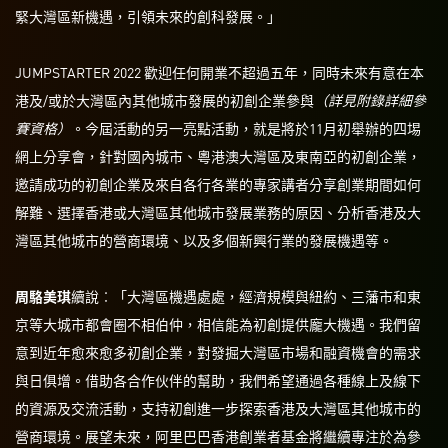
緊大灣區新機遇，引領未來的創科發展。」
JUMPSTARTER 2022 歡迎任何開業不超過五年，同時未來有意在本
港及/或於大灣區內其他城市發展的初創企業參與
（詳見附錄詳細參
賽資格）
。今屆活動的另一亮點活動，就是將於11月初舉辦的四埸
網上分享會，針對國內城市、粵港澳大灣區及東南亞的初創企業，
邀請成功的初創企業及來自各行各業的專家講者分享創業期間如何
解難、選擇香港或大灣區其他城市發展業務的原因、分析香港及大
灣區其他城市的營商環境、以及多個新興行業的發展機遇等。
周駱美琪
續說︰「大灣區機遇處處，經濟規模與紐約、三藩市和東
京等大城市都會圈不相伯仲，相信能為初創提供龐大機遇。我們留
意到近年愈來愈多初創企業，對發掘大灣區市場和融資機會的需求
與日俱增。借助各合作伙伴的幫助，我們希望通過各種線上及線下
的資源及交流活動，支持初創進一步探索香港及大灣區其他城市的
營商環境。展望未來，阿里巴巴香港創業者基金將繼續專注於為參