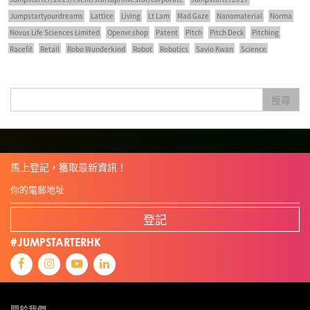
Jumpstartyourdreams
Lattice
Living
Lt Lam
Mad Gaze
Nanomaterial
Norma
Novus Life Sciences Limited
Openvr.shop
Patent
Pitch
Pitch Deck
Pitching
Racefit
Retail
Robo Wunderkind
Robot
Robotics
Savio Kwan
Science
Semi Pitch
Sensor
Sensor&advanced Material
Sensors
Sharing Economy
Sherry Tsai
Sit & Shower
Skiills
Skills
Smart City
Social Commerce
搜尋
Soft Wearable Robotics Limited
Start Up
Startup
Story
Student
Sustainability
Technology
Teddy Chan
Themills
Tips
Travel
Viewider
Vr
Wearables
健康老齡化
傳感器
先進物料
全港最大規模創業比賽
創業盛典
嚴震銘
夢想本應翺翔
專家觀點
張柏鴻
智慧城市
朱嘉盈
林亮
楊聖武
機械人技術
盛智文
馬上登記，獲取最新資訊！
線上視頻
總決賽
蔡曉慧
車品覺
關明生
關祖堯
陳子翔
陳智思
陳龍生
電子商務
魏華星
麥天樞
登記
#JUMPSTARTERHK
關於我們