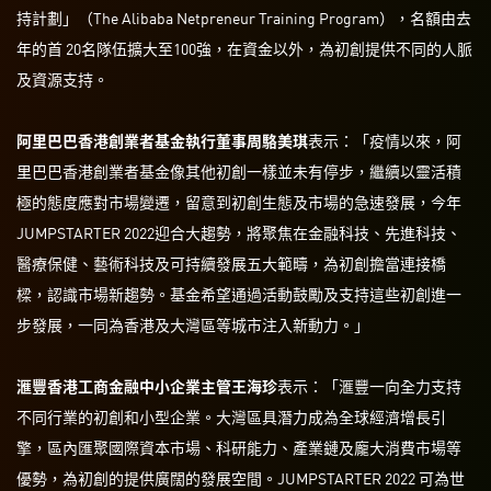
持計劃」（The Alibaba Netpreneur Training Program），名額由去
年的首 20名隊伍擴大至100強，在資金以外，為初創提供不同的人脈
及資源支持。
阿里巴巴香港創業者基金執行董事周駱美琪
表示：「疫情以來，阿
里巴巴香港創業者基金像其他初創一樣並未有停步，繼續以靈活積
極的態度應對市場變遷，留意到初創生態及市場的急速發展，今年
JUMPSTARTER 2022迎合大趨勢，將聚焦在金融科技、先進科技、
醫療保健、藝術科技及可持續發展五大範疇，為初創擔當連接橋
樑，認識市場新趨勢。基金希望通過活動鼓勵及支持這些初創進一
步發展，一同為香港及大灣區等城市注入新動力。」
滙豐香港工商金融中小企業主管王海珍
表示：「滙豐一向全力支持
不同行業的初創和小型企業。大灣區具潛力成為全球經濟增長引
擎，區內匯聚國際資本市場、科研能力、產業鏈及龐大消費市場等
優勢，為初創的提供廣闊的發展空間。JUMPSTARTER 2022 可為世