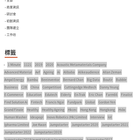
- 全部
- 商業資訊
- 研討會
- 初創資訊
- 團隊建立
- 工作坊
標籤
1 Minute
1121
2019
2020
Acoustic Metamaterials Company
Advanced Material
Aef
Ageing
Ai
Alibaba
Alikeaudience
Allan Zeman
Ampd Energy
Bambu
Beeinventor
Bernard Chan
Big Data
Boutir
Bubble
Business
C2B
China
Competition
Cuttingedge Medtech
Danny Yeung
E-Commerce
Education
Edutech
Elderly
En-Trak
Eric Chan
Farm66
Finalist
Find Solution Ai
Fintech
Francis Ngai
Fundpark
Global
Gordon Yen
Grand Finale
Healthy
Healthy Ageing
Hkcec
Hong Kong
Hongkong
Hsbc
Human Washer
Ideapop!
Inovo Robotics (Hk) Limited
Interview
Iot
Ipharma Limited
Joe Kwan
Jumpstarter
Jumpstarter 2020
Jumpstarter 2021
Jumpstarter 2022
Jumpstarter/2019
Jumpstarter/2019/event/startup/investor/corporate
Jumpstarter2017