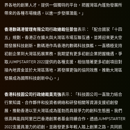
界各地的創業人才，提供一個獨特的平台，把握灣區內蓬勃發展所
帶來的各種市場機遇，以進一步發揮潛能。」
香港數碼港管理有限公司行政總裁任景信
表示：「配合國家「十四
五」規劃，香港正在擴大與大灣區市場互聯互通，並將迎來更大空
間發展科技創新。數碼港作爲香港的數碼科技旗艦，一直積極支持
初創企業到大灣區拓展業務。我期望有更多初創企業把握機遇，爭
取JUMPSTARTER 2022提供的各種支援，相信隨著更多初創項目對
接內地資金並於大灣區落地，將發揮更強的協同效應，推動大灣區
發展成為國際科技創新中心。」
香港科技園公司行政總裁黃克強
表示：「科技園公司一直致力結合
行業知識、合作夥伴和投資者網絡和研發相關等資源支援初創發
展，推動香港以至大灣區成為蓬勃而具競爭力的創科生態圈。我們
很高興能與阿里巴巴香港創業者基金持續合作，透過JUMPSTARTER
2022支援具潛力的初創，並啟發更多年輕人踏上創業之路，共同抓