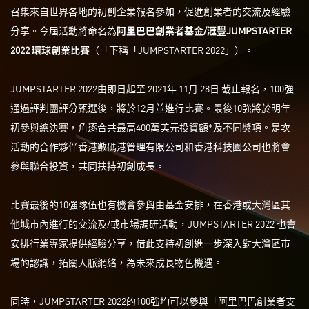
召集來自世界各地的初創企業報名參加，促進創業者的交流及經驗
分享。今屆活動將命名為
阿里巴巴創業者基金
/
滙豐
JUMPSTARTER
2022
環球創業比賽
（「下稱「JUMPSTARTER 2022」）。
JUMPSTARTER 2022由即日起至 2021年 11月 28日 截止報名，100強
通過評判團評分甄選後，將於12月並進行比賽。最後10強將於明年
初參與總決賽，角逐合共最高400萬美元投資額*及不同奬項。是次
活動的合作夥伴香港數碼港管理有限公司和香港科技園公司也將會
參與聯合投資，共同扶持初創成長。
比賽最後的10強隊伍也有機會參與由基金安排，在香港或大灣區其
他城市內進行的交流及/或市場調研活動，JUMPSTARTER 2022 也會
安排行業專家提供經驗分享，借此支持初創進一步深入對大灣區市
場的認識，拓闊人脈網絡，為未來成長物色機遇。
同時，JUMPSTARTER 2022的100強均可以參與「阿里巴巴創業者支