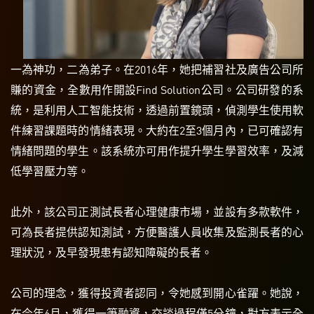
一為神功，二為弟子。在2016年，她把補習社及廣告公司所
賺的資金，全數用作開設Find Solution公司。公司研發的系
統，是利用人工智能技術，透過前置鏡頭，偵測學生使用軟
件練習課題時的情緒表現。大約在2至3個月內，已可確認有
情緒問題的學生。該系統亦可用作提升學生學習效率，及減
低學習壓力等。
此外，該公司正測試長者心理健康市場，並設有多款軟件，
可為長者提供認知測試，方便醫護人員收集及監測長者的心
理狀況，及早發現患有認知障礙的長者。
公司的理念，獲得投資者認同，令她感到開心雀躍。她說，
在今年6月，獲得一筆融資，交談過程僅5分鐘，對方表示全