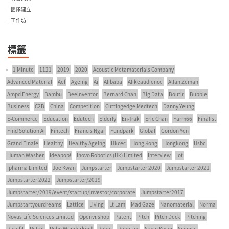
- 團隊建立
- 工作坊
標籤
1 Minute
1121
2019
2020
Acoustic Metamaterials Company
Advanced Material
Aef
Ageing
Ai
Alibaba
Alikeaudience
Allan Zeman
Ampd Energy
Bambu
Beeinventor
Bernard Chan
Big Data
Boutir
Bubble
Business
C2B
China
Competition
Cuttingedge Medtech
Danny Yeung
E-Commerce
Education
Edutech
Elderly
En-Trak
Eric Chan
Farm66
Finalist
Find Solution Ai
Fintech
Francis Ngai
Fundpark
Global
Gordon Yen
Grand Finale
Healthy
Healthy Ageing
Hkcec
Hong Kong
Hongkong
Hsbc
Human Washer
Ideapop!
Inovo Robotics (Hk) Limited
Interview
Iot
Ipharma Limited
Joe Kwan
Jumpstarter
Jumpstarter 2020
Jumpstarter 2021
Jumpstarter 2022
Jumpstarter/2019
Jumpstarter/2019/event/startup/investor/corporate
Jumpstarter2017
Jumpstartyourdreams
Lattice
Living
Lt Lam
Mad Gaze
Nanomaterial
Norma
Novus Life Sciences Limited
Openvr.shop
Patent
Pitch
Pitch Deck
Pitching
Racefit
Retail
Robo Wunderkind
Robot
Robotics
Savio Kwan
Science