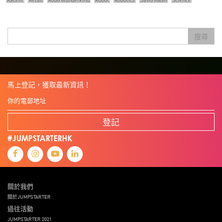
Semi Pitch
Sensor
Sensor&advanced Material
Sensors
Sharing Economy
Sherry Tsai
Sit & Shower
Skiills
Skills
Smart City
Social Commerce
搜尋
Soft Wearable Robotics Limited
Start Up
Startup
Story
Student
Sustainability
Technology
Teddy Chan
Themills
Tips
Travel
Viewider
Vr
Wearables
健康老齡化
傳感器
先進物料
全港最大規模創業比賽
創業盛典
嚴震銘
夢想本應翺翔
專家觀點
張柏鴻
智慧城市
朱嘉盈
林亮
楊聖武
機械人技術
盛智文
馬上登記，獲取最新資訊！
線上視頻
總決賽
蔡曉慧
車品覺
關明生
關祖堯
陳子翔
陳智思
陳龍生
電子商務
魏華星
麥天樞
登記
#JUMPSTARTERHK
關於我們
關於JUMPSTARTER
過往活動
JUMPSTARTER 2021