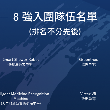
8 強入圍隊伍名單
(排名不分先後)
Smart Shower Robot
Greenthes
(張祝珊英文中學 )
(協恩中學)
lligent Medicine Recognition
Virtex VR
Machine
(沙田學院)
(天主教慈幼會伍少梅中學)