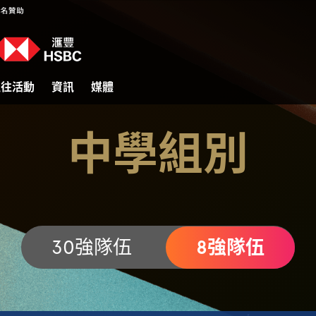
過往活動
資訊
媒體
中學組別
30強隊伍
8強隊伍